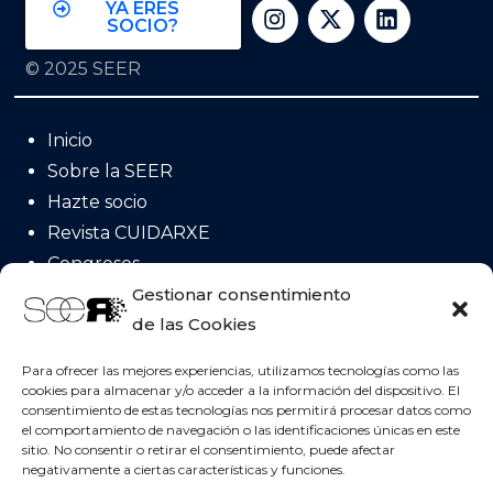
YA ERES
SOCIO?
© 2025 SEER
Inicio
Sobre la SEER
Hazte socio
Revista CUIDARXE
Congresos
Acreditación
Gestionar consentimiento
de las Cookies
Posicionamientos
Invervenciones NICs
Para ofrecer las mejores experiencias, utilizamos tecnologías como las
cookies para almacenar y/o acceder a la información del dispositivo. El
consentimiento de estas tecnologías nos permitirá procesar datos como
el comportamiento de navegación o las identificaciones únicas en este
Contacta con nosotros!
sitio. No consentir o retirar el consentimiento, puede afectar
negativamente a ciertas características y funciones.
Sociedad Española de Enfermería