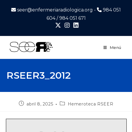
seer@enfermeriaradiologica.org -
984 051
604 / 984 051 671
Menú
RSEER3_2012
abril 8, 2025
Hemeroteca RSEER