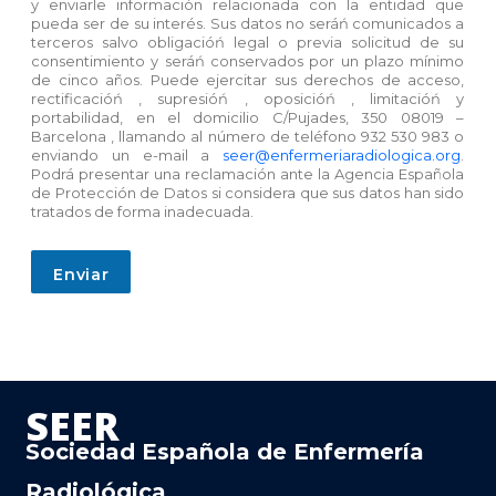
r
e
y enviarle información relacionada con la entidad que
i
pueda ser de su interés. Sus datos no seráń comunicados a
n
f
terceros salvo obligacióń legal o previa solicitud de su
s
consentimiento y seráń conservados por un plazo mínimo
i
a
de cinco años. Puede ejercitar sus derechos de acceso,
c
j
rectificacióń , supresióń , oposicióń , limitacióń y
a
e
portabilidad, en el domicilio C/Pujades, 350 08019 –
c
Barcelona , llamando al número de teléfono 932 530 983 o
i
enviando un e-mail a
seer@enfermeriaradiologica.org
.
ó
Podrá presentar una reclamación ante la Agencia Española
n
de Protección de Datos si considera que sus datos han sido
*
tratados de forma inadecuada.
Enviar
SEER
Sociedad Española de Enfermería
Radiológica