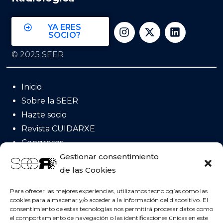
YA ERES
SOCIO?
© 2025 SEER
Inicio
Sobre la SEER
Hazte socio
Revista CUIDARXE
Congresos
Acreditación
Gestionar consentimiento
de las Cookies
Posicionamientos
Invervenciones NICs
Para ofrecer las mejores experiencias, utilizamos tecnologías como las
cookies para almacenar y/o acceder a la información del dispositivo. El
consentimiento de estas tecnologías nos permitirá procesar datos como
el comportamiento de navegación o las identificaciones únicas en este