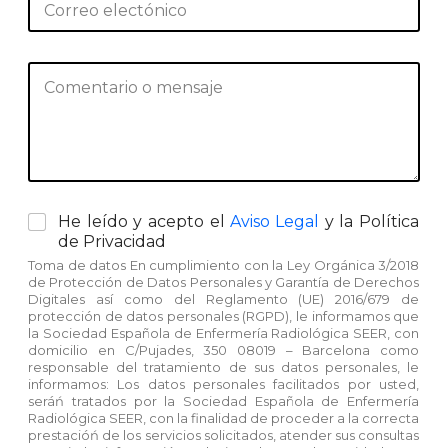
r
o
e
r
*
r
C
e
o
o
m
e
e
l
n
e
t
c
a
t
r
r
o
C
He leído y acepto el
Aviso Legal
y la Política
i
ó
e
a
o
de Privacidad
n
l
s
o
i
e
Toma de datos En cumplimiento con la Ley Orgánica 3/2018
i
m
c
c
de Protección de Datos Personales y Garantía de Derechos
l
e
Digitales así como del Reglamento (UE) 2016/679 de
o
t
l
n
protección de datos personales (RGPD), le informamos que
*
r
a
la Sociedad Española de Enfermería Radiológica SEER, con
s
ó
domicilio en C/Pujades, 350 08019 – Barcelona como
s
a
n
responsable del tratamiento de sus datos personales, le
d
j
i
informamos: Los datos personales facilitados por usted,
e
e
c
seráń tratados por la Sociedad Española de Enfermería
v
o
Radiológica SEER, con la finalidad de proceder a la correcta
e
m
prestacióń de los servicios solicitados, atender sus consultas