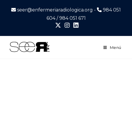
seer@enfermeriaradiologica.org -
984 051
604 / 984 051 671
Menú