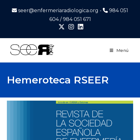
seer@enfermeriaradiologica.org -
984 051
604 / 984 051 671
Menú
Hemeroteca RSEER