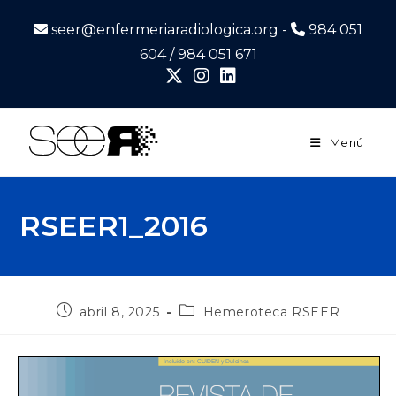
seer@enfermeriaradiologica.org -
984 051
604 / 984 051 671
Menú
RSEER1_2016
abril 8, 2025
Hemeroteca RSEER