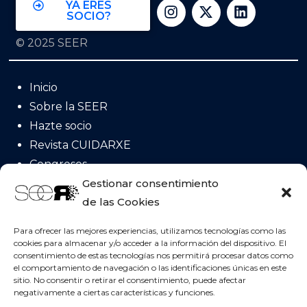
YA ERES
SOCIO?
© 2025 SEER
Inicio
Sobre la SEER
Hazte socio
Revista CUIDARXE
Congresos
Acreditación
Gestionar consentimiento
de las Cookies
Posicionamientos
Invervenciones NICs
Para ofrecer las mejores experiencias, utilizamos tecnologías como las
cookies para almacenar y/o acceder a la información del dispositivo. El
consentimiento de estas tecnologías nos permitirá procesar datos como
el comportamiento de navegación o las identificaciones únicas en este
Contacta con nosotros!
sitio. No consentir o retirar el consentimiento, puede afectar
negativamente a ciertas características y funciones.
Sociedad Española de Enfermería