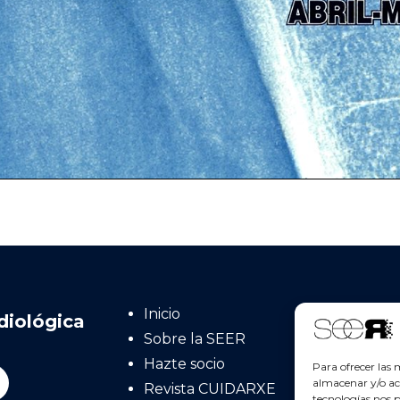
Cont
Inicio
diológica
Sobre la SEER
Soc
Hazte socio
(S
Para ofrecer las 
almacenar y/o acc
Revista CUIDARXE
C/U
tecnologías nos 