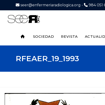
seer@enfermeriaradiologica.org -
984 051 6
SOCIEDAD
REVISTA
ACTUALI
RFEAER_19_1993