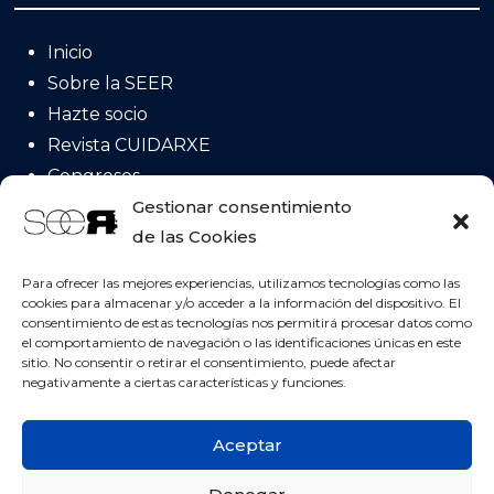
Inicio
Sobre la SEER
Hazte socio
Revista CUIDARXE
Congresos
Acreditación
Gestionar consentimiento
de las Cookies
Posicionamientos
Invervenciones NICs
Para ofrecer las mejores experiencias, utilizamos tecnologías como las
cookies para almacenar y/o acceder a la información del dispositivo. El
consentimiento de estas tecnologías nos permitirá procesar datos como
el comportamiento de navegación o las identificaciones únicas en este
Contacta con nosotros!
sitio. No consentir o retirar el consentimiento, puede afectar
negativamente a ciertas características y funciones.
Sociedad Española de Enfermería
Radiológica (SEER)
Aceptar
C/Uria 76 3ºD 33003 Oviedo
seer@enfermeriaradiologica.org