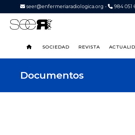
seer@enfermeriaradiologica.org -
984 051 6
SOCIEDAD
REVISTA
ACTUALI
Documentos