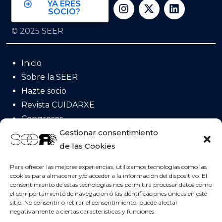
YA ERES
SOCIO?
© 2025 SEER
Inicio
Sobre la SEER
Hazte socio
Revista CUIDARXE
Congresos
Acreditación
Gestionar consentimiento
de las Cookies
Posicionamientos
Invervenciones NICs
Para ofrecer las mejores experiencias, utilizamos tecnologías como las
cookies para almacenar y/o acceder a la información del dispositivo. El
consentimiento de estas tecnologías nos permitirá procesar datos como
el comportamiento de navegación o las identificaciones únicas en este
Contacta con nosotros!
sitio. No consentir o retirar el consentimiento, puede afectar
negativamente a ciertas características y funciones.
Sociedad Española de Enfermería