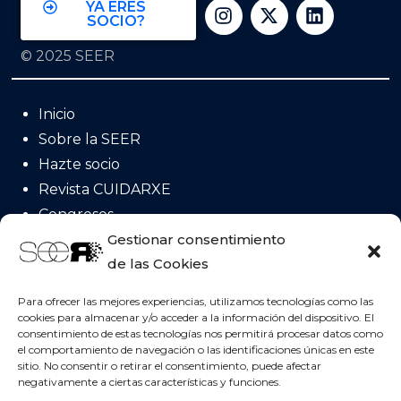
YA ERES
SOCIO?
© 2025 SEER
Inicio
Sobre la SEER
Hazte socio
Revista CUIDARXE
Congresos
Acreditación
Gestionar consentimiento
de las Cookies
Posicionamientos
Invervenciones NICs
Para ofrecer las mejores experiencias, utilizamos tecnologías como las
cookies para almacenar y/o acceder a la información del dispositivo. El
consentimiento de estas tecnologías nos permitirá procesar datos como
el comportamiento de navegación o las identificaciones únicas en este
Contacta con nosotros!
sitio. No consentir o retirar el consentimiento, puede afectar
negativamente a ciertas características y funciones.
Sociedad Española de Enfermería